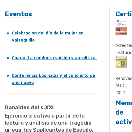
Eventos
Certi
Celebracion del día de la mujer en
Valsequillo
Acredita
instituci
Charla 'La conducta suicida y autolítica'
Conferencia Los nazis y el concierto de
Renovac
año nuevo
AUDIT
2022
Memo
Danaides del s.XXI
de
Ejercicio creativo a partir de la
acti
lectura y análisis de una tragedia
griega, las Suplicantes de Esquilo.